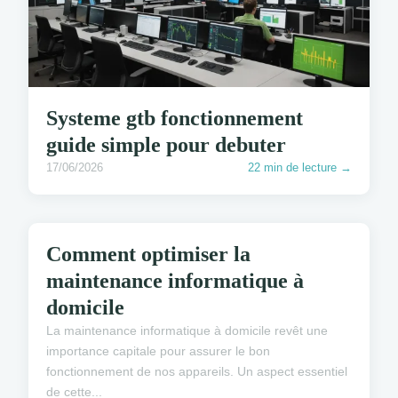
Systeme gtb fonctionnement
guide simple pour debuter
17/06/2026
22 min de lecture →
ACTUALITÉS INFORMATIQUES
Comment optimiser la
maintenance informatique à
domicile
La maintenance informatique à domicile revêt une
importance capitale pour assurer le bon
fonctionnement de nos appareils. Un aspect essentiel
de cette...