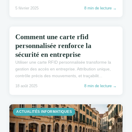
5 février 2025
8 min de lecture →
ACTUALITÉS INFORMATIQUES
Comment une carte rfid
personnalisée renforce la
sécurité en entreprise
Utiliser une carte RFID personnalisée transforme la
gestion des accès en entreprise. Attribution unique,
contrôle précis des mouvements, et traçabilit...
18 août 2025
8 min de lecture →
ACTUALITÉS INFORMATIQUES